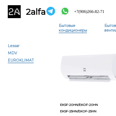
2alfa
+7(906)266-82-71
Бытовые
Бытов
кондиционеры
венти
Lessar
MDV
EUROKLIMAT
EKSF-20HN/EKOF-20HN
EKSF-25HN/EKOF-25HN