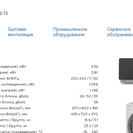
2-71
Бытовая
Промышленное
Сервисное
вентиляция
оборудование
обслужива
аждение), кВт
3.52
ев), кВт
3.81
я, В/Ф/Гц
220-240 / 1 / 50
(охлаждение), кВт
1.096
нагрев), кВт
1.055
о блока, дБ(А)
26 / 32 / 39
блока, дБ(А)
56
ока (ВхШхГ), мм
297 x 802 x 189
а (ВхШхГ), мм
495 x 720 x 270
тто / брутто, кг
8.6 / 11.1
о / брутто, кг
23.2 / 25
атур (охлаждение), °С
-15 ... +50