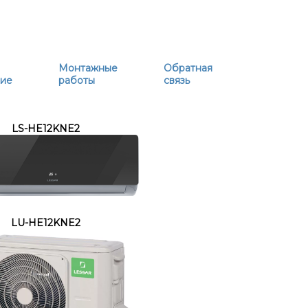
Монтажные
Обратная
ние
работы
связь
LS-HE12KNE2
LU-HE12KNE2