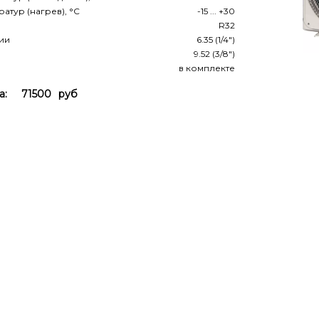
атур (нагрев), °С
-15 ... +30
R32
ии
6.35 (1/4")
9.52 (3/8")
в комплекте
а:
71500
руб