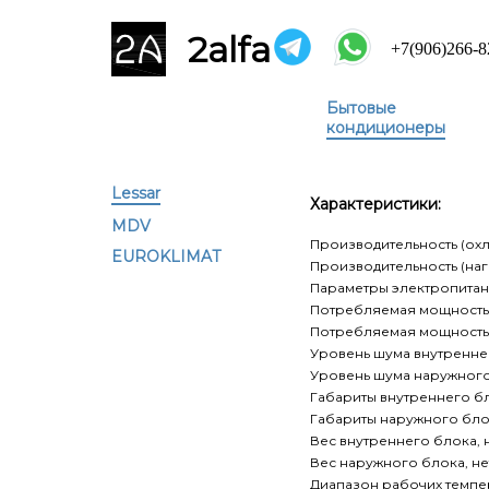
2alfa
+7(906)266-8
Бытовые
кондиционеры
Lessar
Характеристики:
MDV
Производительность (охл
EUROKLIMAT
Производительность (нагр
Параметры электропитани
Потребляемая мощность 
Потребляемая мощность (
Уровень шума внутреннег
Уровень шума наружного 
Габариты внутреннего бл
Габариты наружного блок
Вес внутреннего блока, не
Вес наружного блока, нетт
Диапазон рабочих темпер